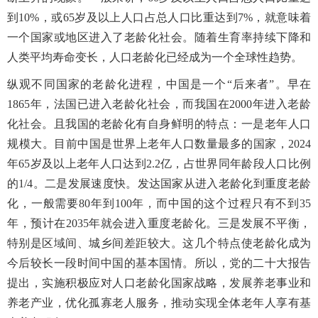
到
10%
，或
65
岁及以上人口占总人口比重达到
7%
，就意味着
一个国家或地区进入了老龄化社会。随着生育率持续下降和
人类平均寿命变长，人口老龄化已经成为一个全球性趋势。
纵观不同国家的老龄化进程，中国是一个“后来者”。早在
1865
年，法国已进入老龄化社会，而我国在
2000
年进入老龄
化社会。且我国的老龄化有自身鲜明的特点：一是老年人口
规模大。目前中国是世界上老年人口数量最多的国家，
2024
年
65
岁及以上老年人口达到
2.2
亿，占世界同年龄段人口比例
的
1/4
。二是发展速度快。发达国家从进入老龄化到重度老龄
化，一般需要
80
年到
100
年，而中国的这个过程只有不到
35
年，预计在
2035
年就会进入重度老龄化。三是发展不平衡，
特别是区域间、城乡间差距较大。这几个特点使老龄化成为
今后较长一段时间中国的基本国情。所以，党的二十大报告
提出，实施积极应对人口老龄化国家战略，发展养老事业和
养老产业，优化孤寡老人服务，推动实现全体老年人享有基