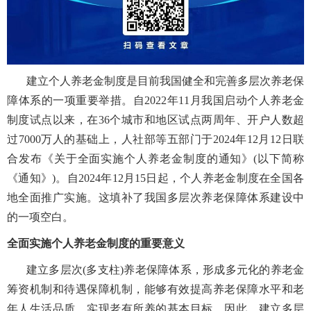
建立个人养老金制度是目前我国健全和完善多层次养老保
障体系的一项重要举措。自
2022
年
11
月我国启动个人养老金
制度试点以来，在
36
个城市和地区试点两周年、开户人数超
过
7000
万人的基础上，人社部等五部门于
2024
年
12
月
12
日联
合发布《关于全面实施个人养老金制度的通知》
(
以下简称
《通知》
)
。自
2024
年
12
月
15
日起，个人养老金制度在全国各
地全面推广实施。这填补了我国多层次养老保障体系建设中
的一项空白。
全面实施个人养老金制度的重要意义
建立多层次
(
多支柱
)
养老保障体系，形成多元化的养老金
筹资机制和待遇保障机制，能够有效提高养老保障水平和老
年人生活品质，实现老有所养的基本目标。因此，建立多层