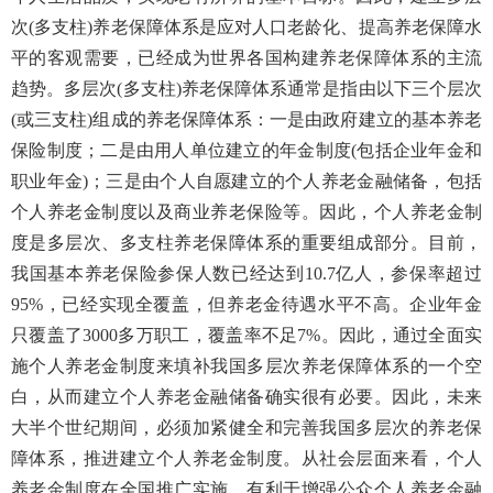
次
(
多支柱
)
养老保障体系是应对人口老龄化、提高养老保障水
平的客观需要，已经成为世界各国构建养老保障体系的主流
趋势。多层次
(
多支柱
)
养老保障体系通常是指由以下三个层次
(
或三支柱
)
组成的养老保障体系：一是由政府建立的基本养老
保险制度；二是由用人单位建立的年金制度
(
包括企业年金和
职业年金
)
；三是由个人自愿建立的个人养老金融储备，包括
个人养老金制度以及商业养老保险等。因此，个人养老金制
度是多层次、多支柱养老保障体系的重要组成部分。目前，
我国基本养老保险参保人数已经达到
10.7
亿人，参保率超过
95%
，已经实现全覆盖，但养老金待遇水平不高。企业年金
只覆盖了
3000
多万职工，覆盖率不足
7%
。因此，通过全面实
施个人养老金制度来填补我国多层次养老保障体系的一个空
白，从而建立个人养老金融储备确实很有必要。因此，未来
大半个世纪期间，必须加紧健全和完善我国多层次的养老保
障体系，推进建立个人养老金制度。从社会层面来看，个人
养老金制度在全国推广实施，有利于增强公众个人养老金融